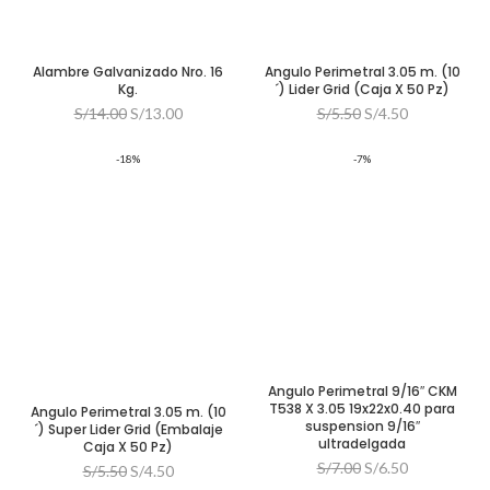
Alambre Galvanizado Nro. 16
Angulo Perimetral 3.05 m. (10
Kg.
´) Lider Grid (Caja X 50 Pz)
El
El
El
El
S/
14.00
S/
13.00
S/
5.50
S/
4.50
precio
precio
precio
precio
original
actual
original
actual
-18%
-7%
era:
es:
era:
es:
S/14.00.
S/13.00.
S/5.50.
S/4.50.
Angulo Perimetral 9/16″ CKM
T538 X 3.05 19x22x0.40 para
Angulo Perimetral 3.05 m. (10
suspension 9/16″
´) Super Lider Grid (Embalaje
ultradelgada
Caja X 50 Pz)
El
El
S/
7.00
S/
6.50
El
El
S/
5.50
S/
4.50
precio
precio
precio
precio