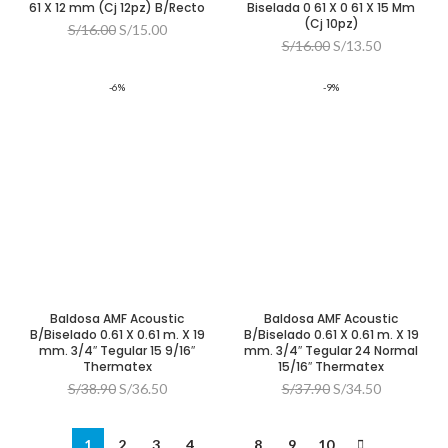
61 X 12 mm (Cj 12pz) B/Recto
Biselada 0 61 X 0 61 X 15 Mm
(Cj 10pz)
El
El
S/
16.00
S/
15.00
El
El
S/
16.00
S/
13.50
precio
precio
precio
precio
original
actual
original
actual
era:
es:
-6%
-9%
era:
es:
S/16.00.
S/15.00.
S/16.00.
S/13.50.
Baldosa AMF Acoustic
Baldosa AMF Acoustic
B/Biselado 0.61 X 0.61 m. X 19
B/Biselado 0.61 X 0.61 m. X 19
mm. 3/4″ Tegular 15 9/16″
mm. 3/4″ Tegular 24 Normal
Thermatex
15/16″ Thermatex
El
El
El
El
S/
38.90
S/
36.50
S/
37.90
S/
34.50
precio
precio
precio
precio
original
actual
original
actual
era:
es:
era:
es:
1
2
3
4
…
8
9
10