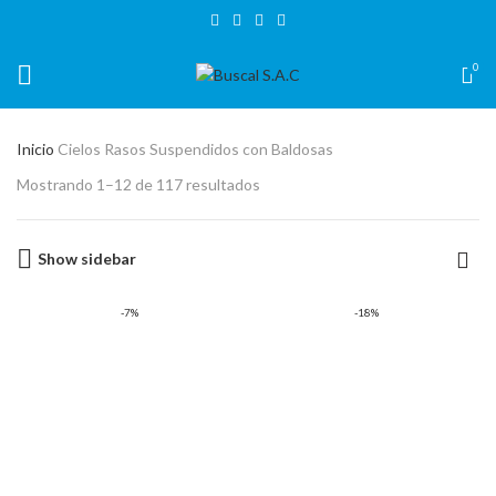
BIENVENIDO A TIENDA VIRTUAL BUSCAL CUSCO
0
Inicio
Cielos Rasos Suspendidos con Baldosas
Mostrando 1–12 de 117 resultados
Show sidebar
-7%
-18%