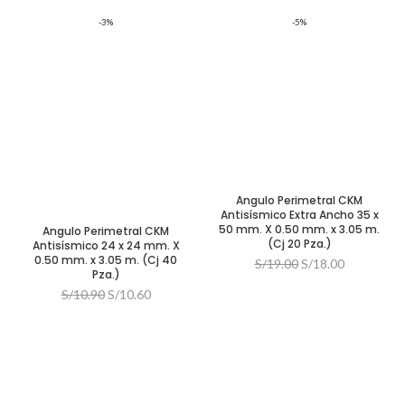
original
actual
original
actual
-3%
-5%
era:
es:
era:
es:
S/7.00.
S/6.50.
S/5.50.
S/4.50.
Angulo Perimetral CKM
Antisísmico Extra Ancho 35 x
50 mm. X 0.50 mm. x 3.05 m.
Angulo Perimetral CKM
(Cj 20 Pza.)
Antisísmico 24 x 24 mm. X
0.50 mm. x 3.05 m. (Cj 40
El
El
S/
19.00
S/
18.00
Pza.)
precio
precio
El
El
S/
10.90
S/
10.60
original
actual
precio
precio
era:
es:
original
actual
S/19.00.
S/18.00.
era:
es:
S/10.90.
S/10.60.