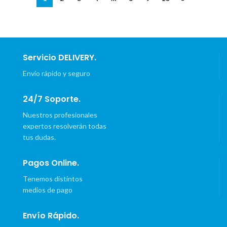
S/38.90.
S/36.50.
S/37.90.
S/34.50.
Servicio DELIVERY.
Envío rápido y seguro
24/7 Soporte.
Nuestros profesionales
expertos resolverán todas
tus dudas.
Pagos Online.
Tenemos distintos
medios de pago
Envío Rápido.