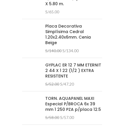
X 5.80 m.
S/
65.00
Placa Decorativa
Simplísima Cedral
1.20x2.40x6mm. Cenia
Beige
El
El
S/
140.00
S/
134.00
precio
precio
original
actual
GYPLAC ER 12 7 MM ETERNIT
era:
es:
2 44 X 1 22 (1/2 ) EXTRA
S/140.00.
S/134.00.
RESISTENTE
El
El
S/
52.00
S/
47.20
precio
precio
original
actual
TORN. AQUAPANEL MAXI
era:
es:
Especial P/BROCA 6x 39
S/52.00.
S/47.20.
mm 1 250 PZA p/placa 12.5
El
El
S/
58.00
S/
57.00
precio
precio
original
actual