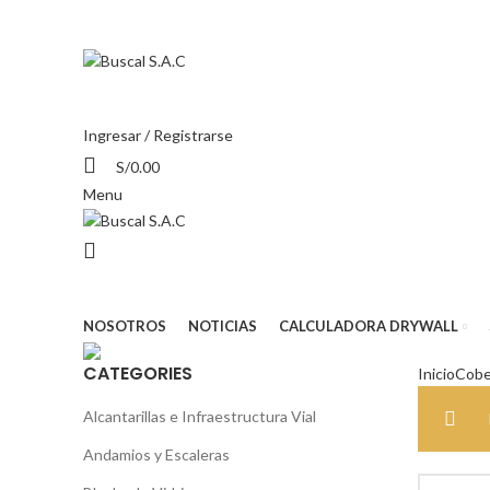
Av. Huayruropata Nro. 1622 – Wanchaq – Cusco
Ingresar / Registrarse
S/
0.00
Menu
MENÚ DE CATEGORÍAS
NOSOTROS
NOTICIAS
CALCULADORA DRYWALL
CATEGORIES
Inicio
Cobe
Alcantarillas e Infraestructura Vial
Andamios y Escaleras