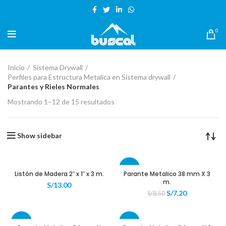
BIENVENIDO A TIENDA VIRTUAL BUSCAL CUSCO
0
Inicio
Sistema Drywall
Perfiles para Estructura Metalica en Sistema drywall
Parantes y Rieles Normales
Mostrando 1–12 de 15 resultados
Show sidebar
-15%
Listón de Madera 2″ x 1″ x 3 m.
Parante Metalico 38 mm X 3
m.
S/
13.00
El
El
S/
7.20
S/
8.50
precio
precio
original
actual
era:
es:
-17%
-13%