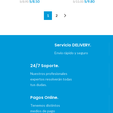
El
El
El
El
S/
8.50
S/
9.80
S/
8.90
S/
11.00
precio
precio
precio
precio
original
actual
original
actual
era:
es:
era:
es:
1
2
S/8.90.
S/8.50.
S/11.00.
S/9.80.
Servicio DELIVERY.
Envío rápido y seguro
24/7 Soporte.
Nuestros profesionales
expertos resolverán todas
tus dudas.
Pagos Online.
Tenemos distintos
medios de pago