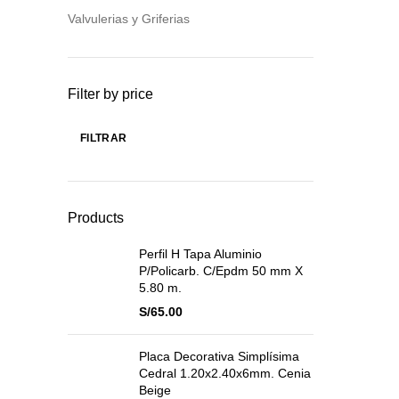
Valvulerias y Griferias
Filter by price
FILTRAR
Precio
Precio
mínimo
máximo
Products
Perfil H Tapa Aluminio
P/Policarb. C/Epdm 50 mm X
5.80 m.
S/
65.00
Placa Decorativa Simplísima
Cedral 1.20x2.40x6mm. Cenia
Beige