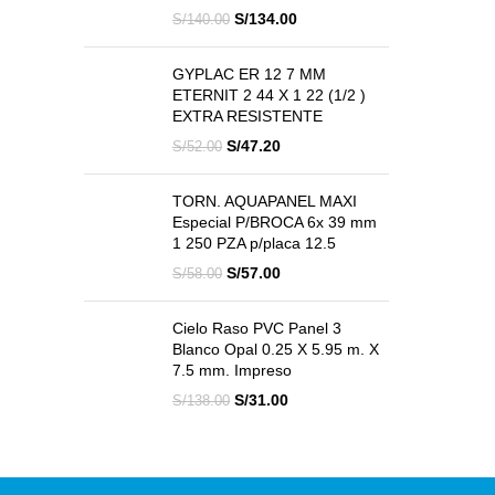
El
El
S/
134.00
S/
140.00
precio
precio
original
actual
GYPLAC ER 12 7 MM
era:
es:
ETERNIT 2 44 X 1 22 (1/2 )
S/140.00.
S/134.00.
EXTRA RESISTENTE
El
El
S/
47.20
S/
52.00
precio
precio
original
actual
TORN. AQUAPANEL MAXI
era:
es:
Especial P/BROCA 6x 39 mm
S/52.00.
S/47.20.
1 250 PZA p/placa 12.5
El
El
S/
57.00
S/
58.00
precio
precio
original
actual
Cielo Raso PVC Panel 3
era:
es:
Blanco Opal 0.25 X 5.95 m. X
S/58.00.
S/57.00.
7.5 mm. Impreso
El
El
S/
31.00
S/
138.00
precio
precio
original
actual
era:
es:
S/138.00.
S/31.00.