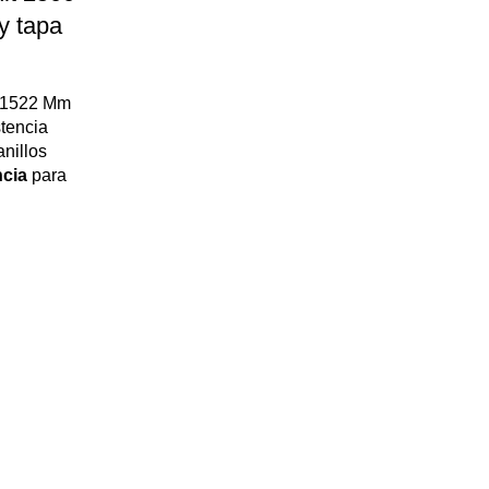
y tapa
1522 Mm
tencia
nillos
cia
para
 facilita
, Inhibe
smos.
 para la
ula con
o