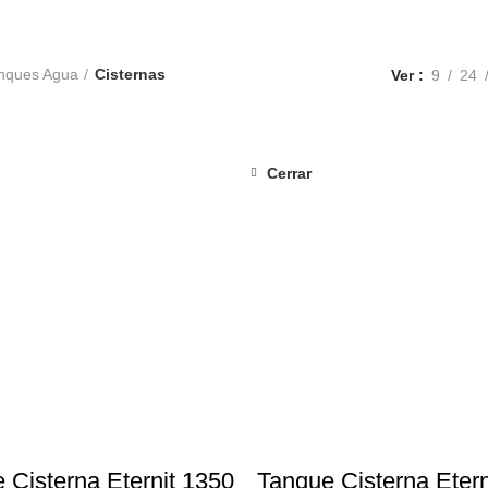
PRODUCTS
POLICARBONATO SOLIDO MACIZO Y ONDULADO GRECA
PRODUCTS
TEJAS ASFALTICA Y MANTOS ASFALTICOS
10 PRODUCT
TICOS
26 PRODUCTS
VALVULERIAS Y GRIFERIAS
0 PRODUCTS
nques Agua
Cisternas
Ver
9
24
Cerrar
-3%
 Cisterna Eternit 1350
Tanque Cisterna Etern