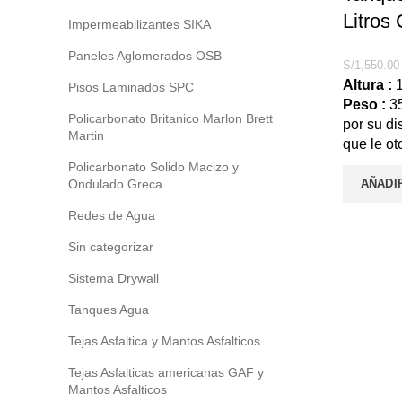
Litros
Impermeabilizantes SIKA
Paneles Aglomerados OSB
S/
1,550.00
Altura :
1
Pisos Laminados SPC
Peso :
35
Policarbonato Britanico Marlon Brett
por su di
Martin
que le o
instalarse
Policarbonato Solido Macizo y
la limpie
Ondulado Greca
AÑADI
la adher
Redes de Agua
Incluye:
succión d
Sin categorizar
flotador 
Sistema Drywall
continuo)
Tanques Agua
Tejas Asfaltica y Mantos Asfalticos
Tejas Asfalticas americanas GAF y
Mantos Asfalticos