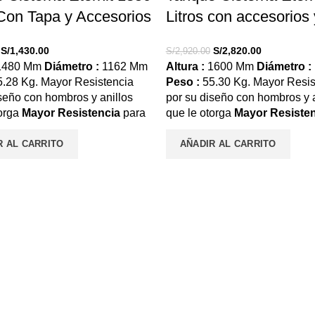
 Con Tapa y Accesorios
Litros con accesorios 
El
El
El
El
S/
1,430.00
S/
2,820.00
S/
2,920.00
precio
precio
precio
precio
480 Mm
Diámetro :
1162 Mm
Altura :
1600 Mm
Diámetro :
original
actual
original
actual
.28 Kg. Mayor Resistencia
Peso :
55.30 Kg. Mayor Resis
era:
es:
era:
es:
seño con hombros y anillos
por su diseño con hombros y a
S/1,550.00.
S/1,430.00.
S/2,920.00.
S/2,820.00.
torga
Mayor Resistencia
para
que le otorga
Mayor Resisten
 enterrada. El interior facilita
instalarse enterrado. El interior
za y el mantenimiento, Inhibe
la limpieza y el mantenimiento
R AL CARRITO
AÑADIR AL CARRITO
encia de microorganismos.
la adherencia de microorgani
- Niple 1”: Accesorio para la
Incluye:
– Niple 1”: Accesorio
e agua de 1”. - Válvula con
succión de agua de 1”. – Válv
(100000 Ciclos de uso
flotador (100000 Ciclos de us
continuo)