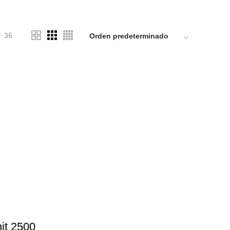
8 PRODUCTS
REDES DE AGUA
0 PRODUCTS
S
36
it 2500