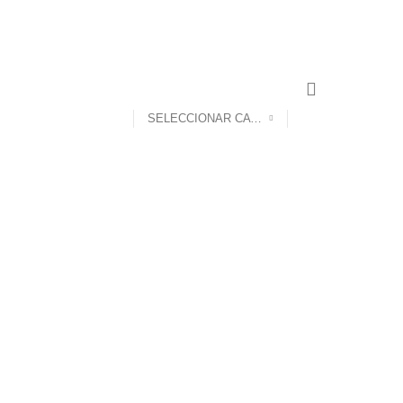
CONTACTO
SELECCIONAR CATEGORÍA
 ESCALERAS
0 PRODUCTS
O DE MADERA
44 PRODUCTS
DE PAREDES INTERIORES Y EXTERIORES
25 PRODUCTS
PISOS LAMINADOS SPC
4 PRODUCTS