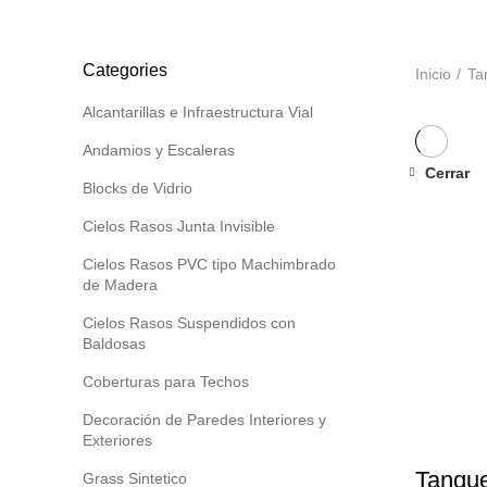
POLICARBONATO BRITANICO MARLON BRETT MARTIN
88 
SISTEMA DRYWALL
176 PRODUCTS
TANQUES AGUA
44 
TEJAS ASFALTICAS AMERICANAS GAF Y MANTOS ASFAL
Categories
Inicio
Ta
Alcantarillas e Infraestructura Vial
Andamios y Escaleras
Cerrar
Blocks de Vidrio
-8%
Cielos Rasos Junta Invisible
Cielos Rasos PVC tipo Machimbrado
de Madera
Cielos Rasos Suspendidos con
Baldosas
Coberturas para Techos
Decoración de Paredes Interiores y
Exteriores
Tanque
Grass Sintetico