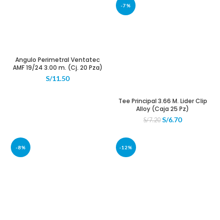
era:
es:
era:
es:
-7%
S/7.00.
S/6.50.
S/5.50.
S/4.50.
Angulo Perimetral Ventatec
AMF 19/24 3.00 m. (Cj. 20 Pza)
S/
11.50
Tee Principal 3.66 M. Lider Clip
Alloy (Caja 25 Pz)
El
El
S/
6.70
S/
7.20
precio
precio
original
actual
era:
es:
-8%
-12%
S/7.20.
S/6.70.