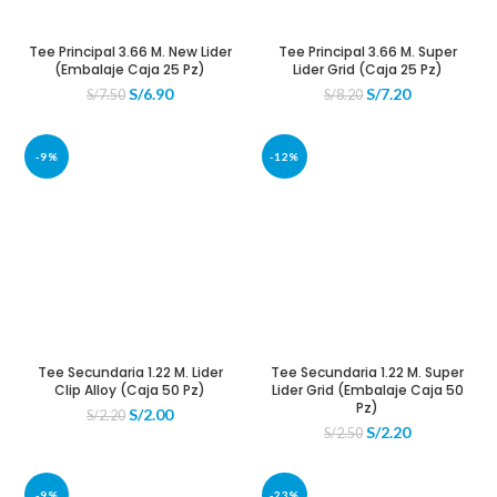
Tee Principal 3.66 M. New Lider
Tee Principal 3.66 M. Super
(Embalaje Caja 25 Pz)
Lider Grid (Caja 25 Pz)
El
El
El
El
S/
6.90
S/
7.20
S/
7.50
S/
8.20
precio
precio
precio
precio
original
actual
original
actual
era:
es:
era:
es:
-9%
-12%
S/7.50.
S/6.90.
S/8.20.
S/7.20.
Tee Secundaria 1.22 M. Lider
Tee Secundaria 1.22 M. Super
Clip Alloy (Caja 50 Pz)
Lider Grid (Embalaje Caja 50
Pz)
El
El
S/
2.00
S/
2.20
El
El
S/
2.20
precio
precio
S/
2.50
precio
precio
original
actual
original
actual
era:
es:
era:
es:
S/2.20.
S/2.00.
-9%
-23%