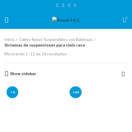
BIENVENIDO A TIENDA VIRTUAL BUSCAL CUSCO
0
Inicio
Cielos Rasos Suspendidos con Baldosas
Sistemas de suspensiones para cielo raso
Mostrando 1–12 de 26 resultados
Show sidebar
-7%
-18%