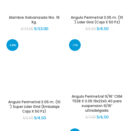
Alambre Galvanizado Nro. 16
Angulo Perimetral 3.05 m. (10
Kg.
´) Lider Grid (Caja X 50 Pz)
El
El
El
El
S/
13.00
S/
4.50
S/
14.00
S/
5.50
precio
precio
precio
precio
original
actual
original
actual
era:
es:
era:
es:
-18%
-7%
S/14.00.
S/13.00.
S/5.50.
S/4.50.
Angulo Perimetral 9/16″ CKM
T538 X 3.05 19x22x0.40 para
Angulo Perimetral 3.05 m. (10
suspension 9/16″
´) Super Lider Grid (Embalaje
ultradelgada
Caja X 50 Pz)
El
El
S/
6.50
El
El
S/
7.00
S/
4.50
S/
5.50
precio
precio
precio
precio
original
actual
original
actual