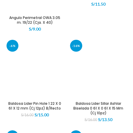
S/
11.50
Angulo Perimetral OWA 3.05
m. 19/22 (Cja. X 40)
S/
9.00
-6%
-16%
Baldosa Lider Pin Hole 1 22 X 0
Baldosa Lider Sillar Ashlar
61 X 12 mm (Cj 12pz) B/Recto
Biselada 0 61 X 0 61 X 15 Mm
(Cj 10pz)
El
El
S/
15.00
S/
16.00
El
El
S/
13.50
precio
precio
S/
16.00
precio
precio
original
actual
original
actual
era:
es: