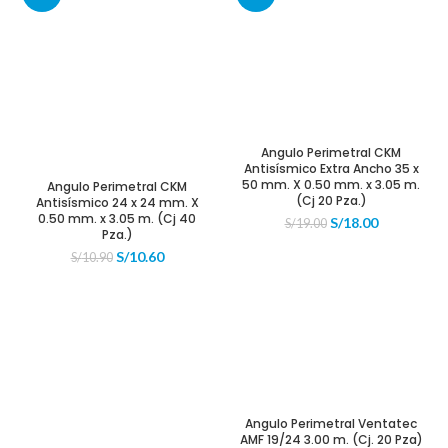
S/7.00.
S/6.50.
S/5.50.
S/4.50.
Angulo Perimetral CKM
Antisísmico Extra Ancho 35 x
50 mm. X 0.50 mm. x 3.05 m.
Angulo Perimetral CKM
(Cj 20 Pza.)
Antisísmico 24 x 24 mm. X
0.50 mm. x 3.05 m. (Cj 40
El
El
S/
18.00
S/
19.00
Pza.)
precio
precio
El
El
S/
10.60
original
actual
S/
10.90
precio
precio
era:
es:
original
actual
S/19.00.
S/18.00.
era:
es:
S/10.90.
S/10.60.
Angulo Perimetral Ventatec
AMF 19/24 3.00 m. (Cj. 20 Pza)