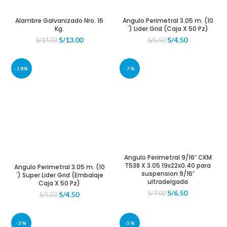
Alambre Galvanizado Nro. 16
Angulo Perimetral 3.05 m. (10
Kg.
´) Lider Grid (Caja X 50 Pz)
El
El
El
El
S/
13.00
S/
4.50
S/
14.00
S/
5.50
precio
precio
precio
precio
original
actual
original
actual
era:
es:
era:
es:
-18%
-7%
S/14.00.
S/13.00.
S/5.50.
S/4.50.
Angulo Perimetral 9/16″ CKM
T538 X 3.05 19x22x0.40 para
Angulo Perimetral 3.05 m. (10
suspension 9/16″
´) Super Lider Grid (Embalaje
ultradelgada
Caja X 50 Pz)
El
El
S/
6.50
El
El
S/
7.00
S/
4.50
S/
5.50
precio
precio
precio
precio
original
actual
original
actual
era:
es:
era:
es:
-3%
-5%