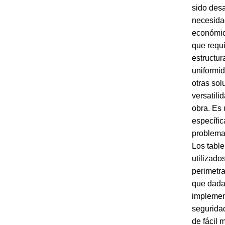
sido desa
necesida
económic
que requ
estructur
uniformi
otras sol
versatili
obra. Es
específi
problema
Los table
utilizado
perimetra
que dada 
implemen
seguridad
de fácil 