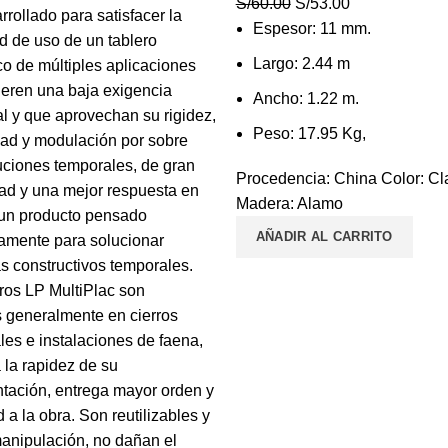
El
El
S/
60.00
S/
53.00
rrollado para satisfacer la
precio
precio
Espesor: 11 mm.
d de uso de un tablero
original
actual
Largo: 2.44 m
o de múltiples aplicaciones
era:
es:
ieren una baja exigencia
Ancho: 1.22 m.
S/60.00.
S/53.00.
al y que aprovechan su rigidez,
Peso: 17.95 Kg,
dad y modulación por sobre
uciones temporales, de gran
Procedencia: China Color: Cl
dad y una mejor respuesta en
Madera: Alamo
 un producto pensado
AÑADIR AL CARRITO
camente para solucionar
s constructivos temporales.
ros LP MultiPlac son
s generalmente en cierros
les e instalaciones de faena,
la rapidez de su
tación, entrega mayor orden y
 a la obra. Son reutilizables y
manipulación, no dañan el