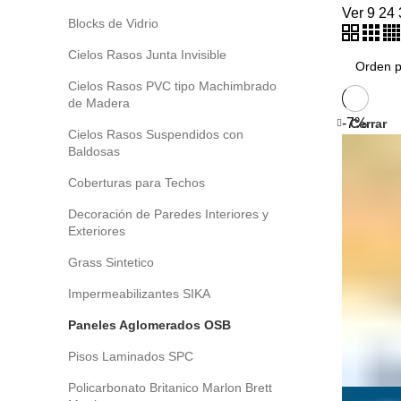
Ver
9
24
Blocks de Vidrio
Cielos Rasos Junta Invisible
Cielos Rasos PVC tipo Machimbrado
de Madera
-7%
Cerrar
Cielos Rasos Suspendidos con
Baldosas
Coberturas para Techos
Decoración de Paredes Interiores y
Exteriores
Grass Sintetico
Impermeabilizantes SIKA
Paneles Aglomerados OSB
Pisos Laminados SPC
Policarbonato Britanico Marlon Brett