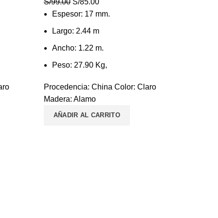
El
El
S/
99.00
S/
85.00
precio
precio
Espesor: 17 mm.
original
actual
Largo: 2.44 m
era:
es:
Ancho: 1.22 m.
S/99.00.
S/85.00.
Peso: 27.90 Kg,
aro
Procedencia: China Color: Claro
Madera: Alamo
AÑADIR AL CARRITO