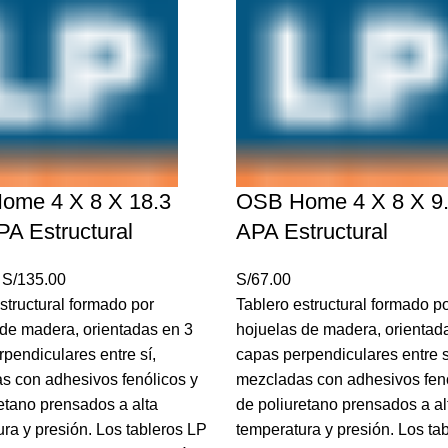
ome 4 X 8 X 18.3
OSB Home 4 X 8 X 9
A Estructural
APA Estructural
El
El
S/
135.00
S/
67.00
precio
precio
structural formado por
Tablero estructural formado p
original
actual
 de madera, orientadas en 3
hojuelas de madera, orientad
era:
es:
pendiculares entre sí,
capas perpendiculares entre s
S/145.00.
S/135.00.
s con adhesivos fenólicos y
mezcladas con adhesivos fenó
etano prensados a alta
de poliuretano prensados a al
ra y presión. Los tableros LP
temperatura y presión. Los ta