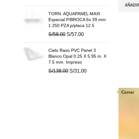
precio
precio
AÑADI
original
actual
TORN. AQUAPANEL MAXI
era:
es:
Especial P/BROCA 6x 39 mm
S/52.00.
S/47.20.
1 250 PZA p/placa 12.5
El
El
S/
58.00
S/
57.00
precio
precio
original
actual
Cielo Raso PVC Panel 3
era:
es:
Blanco Opal 0.25 X 5.95 m. X
S/58.00.
S/57.00.
7.5 mm. Impreso
El
El
S/
138.00
S/
31.00
precio
precio
original
actual
era:
es:
Cerrar
S/138.00.
S/31.00.