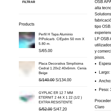
OSB APA 
FILTRAR
Precio
Precio
alta tecn
mínimo
máximo
Solutions
fabricaci
Products
tipo OSB
experienc
Perfil H Tapa Aluminio
LP OSB 
P/Policarb. C/Epdm 50 mm X
5.80 m.
utilizado
S/
65.00
y comerci
pisos.
Placa Decorativa Simplísima
Espeso
Cedral 1.20x2.40x6mm. Cenia
Largo:
Beige
El
El
S/
140.00
S/
134.00
Ancho:
precio
precio
Peso: 
original
actual
GYPLAC ER 12 7 MM
era:
es:
ETERNIT 2 44 X 1 22 (1/2 )
Proced
S/140.00.
S/134.00.
EXTRA RESISTENTE
Claro
El
El
S/
52.00
S/
47.20