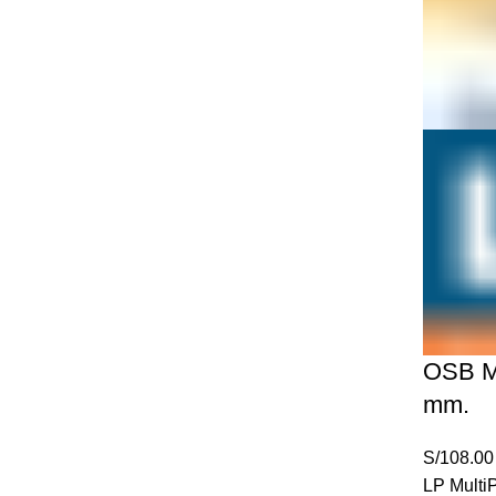
OSB Mu
mm.
S/
108.00
LP Multi