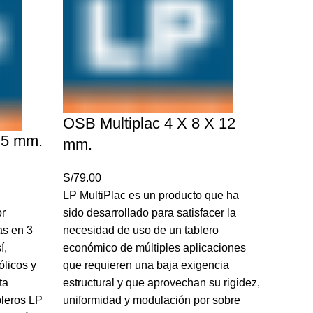
OSB Multiplac 4 X 8 X 12
.5 mm.
mm.
S/
79.00
LP MultiPlac es un producto que ha
or
sido desarrollado para satisfacer la
as en 3
necesidad de uso de un tablero
í,
económico de múltiples aplicaciones
licos y
que requieren una baja exigencia
ta
estructural y que aprovechan su rigidez,
bleros LP
uniformidad y modulación por sobre