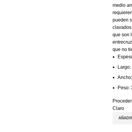
medio amb
requiere
pueden se
clavados.
que son l
entrecru
que no ti
Espeso
Largo:
Ancho:
Peso: 
Proced
Claro
AÑADI