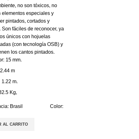
iente, no son tóxicos, no
n elementos especiales y
r pintados, cortados y
 Son fáciles de reconocer, ya
os únicos con hojuelas
zadas (con tecnología OSB) y
enen los cantos pintados.
r: 15 mm.
 2.44 m
 1.22 m.
32.5 Kg,
encia: Brasil Color:
R AL CARRITO