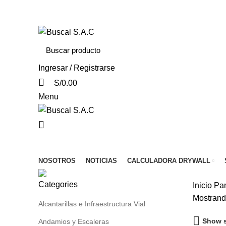
Av. Huayruropata Nro. 1622 – Wanchaq – Cusco
Ingresar / Registrarse
S/
0.00
Menu
Menú de categorías
NOSOTROS
NOTICIAS
CALCULADORA DRYWALL
Categories
Inicio
Pan
Mostrando
Alcantarillas e Infraestructura Vial
Show s
Andamios y Escaleras