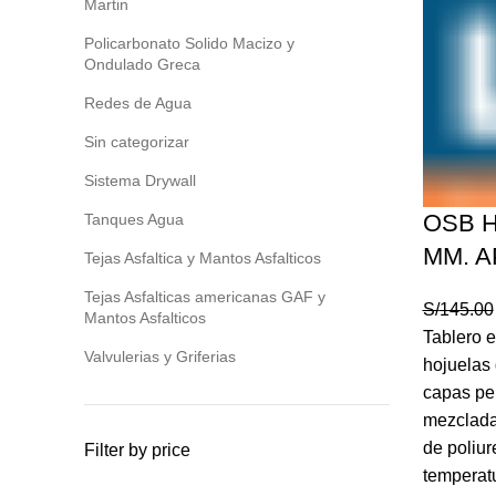
Martin
Policarbonato Solido Macizo y
Ondulado Greca
Redes de Agua
Sin categorizar
Sistema Drywall
OSB H
Tanques Agua
MM. AP
Tejas Asfaltica y Mantos Asfalticos
Tejas Asfalticas americanas GAF y
S/
145.00
Mantos Asfalticos
Tablero e
Valvulerias y Griferias
hojuelas
capas per
mezclada
de poliur
Filter by price
temperatu