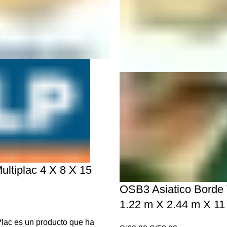
ltiplac 4 X 8 X 15
OSB3 Asiatico Borde
1.22 m X 2.44 m X 1
Plac es un producto que ha