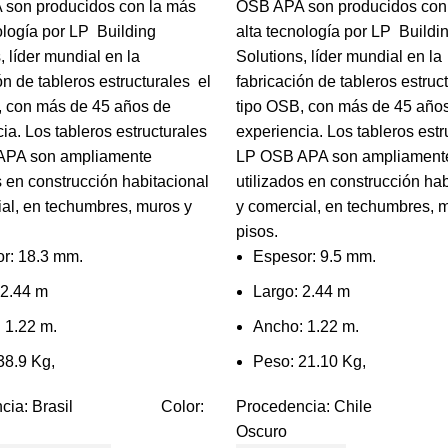
son producidos con la más
OSB APA son producidos con
ología por LP Building
alta tecnología por LP Buildi
, líder mundial en la
Solutions, líder mundial en la
ón de tableros estructurales el
fabricación de tableros estruc
, con más de 45 años de
tipo OSB, con más de 45 año
ia. Los tableros estructurales
experiencia. Los tableros estr
APA son ampliamente
LP OSB APA son ampliament
s en construcción habitacional
utilizados en construcción hab
al, en techumbres, muros y
y comercial, en techumbres, 
pisos.
r: 18.3 mm.
Espesor: 9.5 mm.
 2.44 m
Largo: 2.44 m
 1.22 m.
Ancho: 1.22 m.
38.9 Kg,
Peso: 21.10 Kg,
encia: Brasil Color:
Procedencia: Chile 
Oscuro