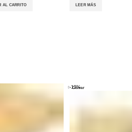
R AL CARRITO
LEER MÁS
-12%
Cerrar