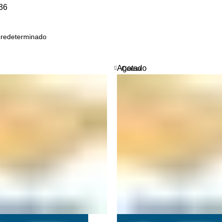
36
Agotado
Cerrar