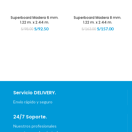
Superboard Madera 6 mm.
Superboard Madera 8 mm.
1.22 m. x 2.44 m.
1.22 m. x 2.44 m.
El
El
El
El
S/
92.50
S/
157.00
S/
98.00
S/
163.00
precio
precio
precio
precio
original
actual
original
actual
era:
es:
era:
es:
S/98.00.
S/92.50.
S/163.00.
S/157.00.
Servicio DELIVERY.
Envío rápido y seguro
24/7 Soporte.
Nuestros profesionales