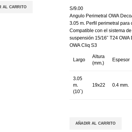
ra:
es:
R AL CARRITO
S/
9.00
/14.00.
S/13.00.
Angulo Perimetral OWA Deco
3.05 m. Perfil perimetral para 
Compatible con el sistema de
suspensión 15/16" T24 OWA 
OWA Cliq S3
Altura
Largo
Espesor
(mm.)
3.05
m.
19x22
0.4 mm.
(10´)
AÑADIR AL CARRITO