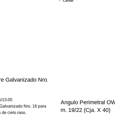
Cerrar
e Galvanizado Nro.
l
El
/
13.00
Angulo Perimetral O
recio
precio
Galvanizado Nro. 16 para
m. 19/22 (Cja. X 40)
riginal
actual
 de cielo raso.