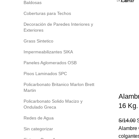
-7%
Cerrar
Baldosas
Coberturas para Techos
Decoración de Paredes Interiores y
Exteriores
Grass Sintetico
Impermeabilizantes SIKA
Paneles Aglomerados OSB
Pisos Laminados SPC
Policarbonato Britanico Marlon Brett
Martin
Alambr
Policarbonato Solido Macizo y
16 Kg.
Ondulado Greca
Redes de Agua
E
S/
14.00
S
p
Alambre 
Sin categorizar
o
colgantes