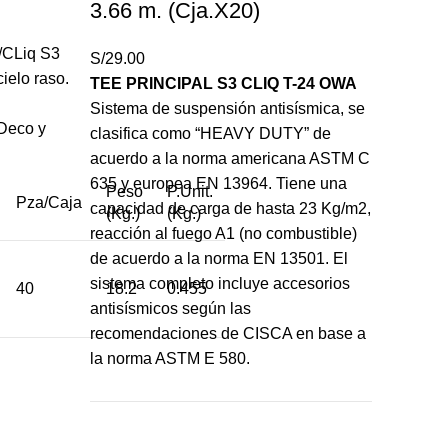
3.66 m. (Cja.X20)
/CLiq S3
S/
29.00
cielo raso.
TEE PRINCIPAL S3 CLIQ T-24 OWA
Sistema de suspensión antisísmica, se
Deco y
clasifica como “HEAVY DUTY” de
acuerdo a la norma americana ASTM C
635 y europea EN 13964. Tiene una
Peso
P.Unit.
Pza/Caja
capacidad de carga de hasta 23 Kg/m2,
(Kg.)
(Kg.)
reacción al fuego A1 (no combustible)
de acuerdo a la norma EN 13501. El
sistema completo incluye accesorios
40
18.2
0.455
antisísmicos según las
recomendaciones de CISCA en base a
la norma ASTM E 580.