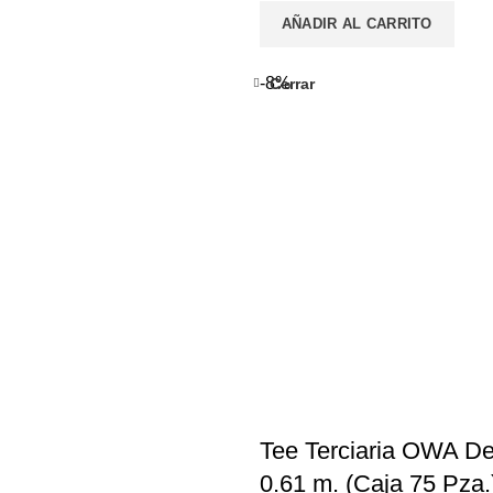
AÑADIR AL CARRITO
-8%
Cerrar
Tee Terciaria OWA D
0.61 m. (Caja 75 Pza.