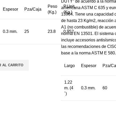
DUTY” de acuerdo a la norm
Peso
P.Unit.
americana ASTM C 635 y eu
Espesor
Pza/Caja
(Kg.)
(Kg.)
13964. Tiene una capacidad 
de hasta 23 Kg/m2, reacción a
A1 (no combustible) de acuerd
0.3 mm.
25
23.8
0.952
norma EN 13501. El sistema 
incluye accesorios antisísmi
las recomendaciones de CIS
base a la norma ASTM E 580.
R AL CARRITO
Largo
Espesor
Pza/Ca
1.22
m. (4
0.3 mm.
60
´)