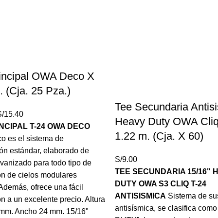
incipal OWA Deco X
. (Cja. 25 Pza.)
Tee Secundaria Antis
l
El
/
15.40
Heavy Duty OWA Cliq
recio
precio
NCIPAL T-24 OWA DECO
1.22 m. (Cja. X 60)
riginal
actual
 es el sistema de
ra:
es:
ón estándar, elaborado de
S/
9.00
/15.90.
S/15.40.
vanizado para todo tipo de
TEE SECUNDARIA 15/16" 
ón de cielos modulares
DUTY OWA S3 CLIQ T-24
 Además, ofrece una fácil
ANTISISMICA
Sistema de su
ón a un excelente precio. Altura
antisísmica, se clasifica co
8 mm. Ancho 24 mm. 15/16"