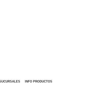
Ingresar / Registrarse
0
S/
0.00
Menu
0
SUCURSALES
INFO PRODUCTOS