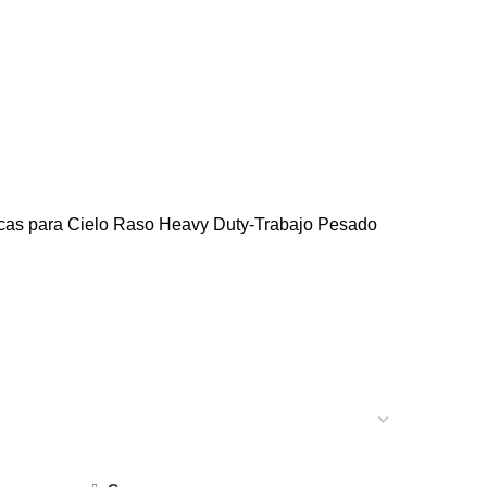
 ESCALERAS
0 PRODUCTS
O DE MADERA
44 PRODUCTS
DE PAREDES INTERIORES Y EXTERIORES
25 PRODUCTS
PISOS LAMINADOS SPC
4 PRODUCTS
8 PRODUCTS
REDES DE AGUA
0 PRODUCTS
S
cas para Cielo Raso Heavy Duty-Trabajo Pesado