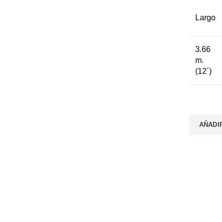
Largo
3.66
m.
(12´)
AÑADI