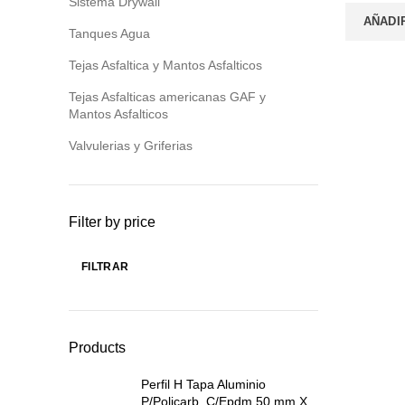
Sistema Drywall
e
AÑADI
Tanques Agua
S
Tejas Asfaltica y Mantos Asfalticos
Tejas Asfalticas americanas GAF y
Mantos Asfalticos
Valvulerias y Griferias
Filter by price
FILTRAR
Precio
Precio
mínimo
máximo
Products
Perfil H Tapa Aluminio
P/Policarb. C/Epdm 50 mm X