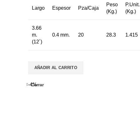
Peso
P.Unit.
Largo
Espesor
Pza/Caja
(Kg.)
(Kg.)
3.66
m.
0.4 mm.
20
28.3
1.415
(12´)
AÑADIR AL CARRITO
-4%
Cerrar