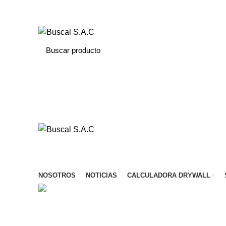
Av. Huayruropata Nro. 1622 – Wanchaq – Cusco
Menú de categorías
NOSOTROS
NOTICIAS
CALCULADORA DRYWALL