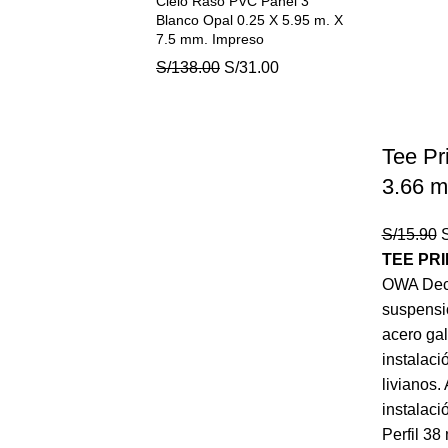
Cielo Raso PVC Panel 3
era:
es:
Blanco Opal 0.25 X 5.95 m. X
S/58.00.
S/57.00.
7.5 mm. Impreso
El
El
S/
138.00
S/
31.00
precio
precio
original
actual
era:
es:
Tee Pr
S/138.00.
S/31.00.
3.66 m
E
S/
15.90
S
p
TEE PRI
o
OWA Deco
e
suspensi
S
acero gal
instalaci
livianos.
instalaci
Perfil 3