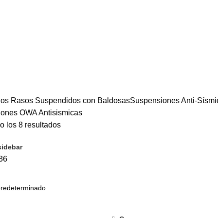
cas
ANTARILLAS E INFRAESTRUCTURA VIAL
0 PRODUCTS
ANDAMIOS Y
 INVISIBLE
26 PRODUCTS
CIELOS RASOS PVC TIPO MACHIMBRAD
UCTS
COBERTURAS PARA TECHOS
137 PRODUCTS
DECORACIÓN 
 SIKA
0 PRODUCTS
PANELES AGLOMERADOS OSB
7 PRODUCTS
PRODUCTS
POLICARBONATO SOLIDO MACIZO Y ONDULADO GRECA
PRODUCTS
TEJAS ASFALTICA Y MANTOS ASFALTICOS
10 PRODUCT
TICOS
26 PRODUCTS
VALVULERIAS Y GRIFERIAS
0 PRODUCTS
los Rasos Suspendidos con Baldosas
Suspensiones Anti-Sísmi
ones OWA Antisismicas
 los 8 resultados
idebar
36