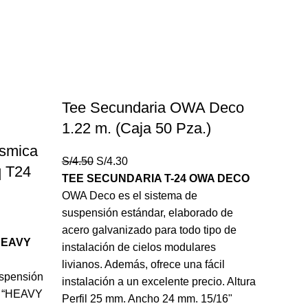
Tee Secundaria OWA Deco
1.22 m. (Caja 50 Pza.)
ismica
El
El
S/
4.50
S/
4.30
 T24
precio
precio
TEE SECUNDARIA T-24 OWA DECO
original
actual
OWA Deco es el sistema de
era:
es:
suspensión estándar, elaborado de
S/4.50.
S/4.30.
acero galvanizado para todo tipo de
HEAVY
instalación de cielos modulares
livianos. Además, ofrece una fácil
spensión
instalación a un excelente precio. Altura
mo “HEAVY
Perfil 25 mm. Ancho 24 mm. 15/16"