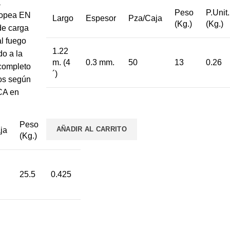
a
Peso
P.Unit.
ropea EN
Largo
Espesor
Pza/Caja
(Kg.)
(Kg.)
de carga
l fuego
1.22
o a la
m. (4
0.3 mm.
50
13
0.26
completo
´)
cos según
CA en
Peso
P.Unit.
AÑADIR AL CARRITO
ja
(Kg.)
(Kg.)
25.5
0.425