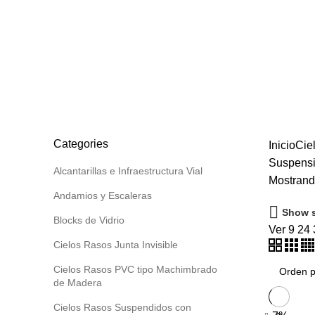
Suspensiones OWA Antisismi
Categorías
ALL
PRODUCTS
SIN CATEGORIZAR
6 PRODUCTS
ALC
BLOCKS DE VIDRIO
38 PRODUCTS
CIELOS RASOS JUNTA
CIELOS RASOS SUSPENDIDOS CON BALDOSAS
117 PROD
GRASS SINTETICO
3 PRODUCTS
IMPERMEABILIZANTES
POLICARBONATO BRITANICO MARLON BRETT MARTIN
88 
SISTEMA DRYWALL
176 PRODUCTS
TANQUES AGUA
44 
TEJAS ASFALTICAS AMERICANAS GAF Y MANTOS ASFAL
Categories
Inicio
Cie
Suspensi
Alcantarillas e Infraestructura Vial
Mostrando
Andamios y Escaleras
Show s
Blocks de Vidrio
Ver
9
24
Cielos Rasos Junta Invisible
Cielos Rasos PVC tipo Machimbrado
de Madera
Cielos Rasos Suspendidos con